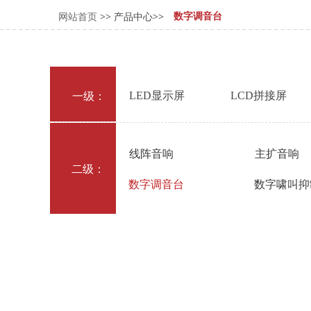
网站首页 >>
产品中心
>>
数字调音台
按钮
LED显示屏
LCD拼接屏
一级：
线阵音响
主扩音响
二级：
按钮
数字调音台
数字啸叫抑